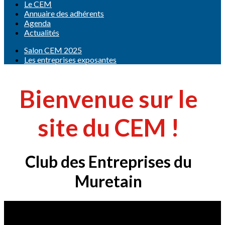
Le CEM
Annuaire des adhérents
Agenda
Actualités
Salon CEM 2025
Les entreprises exposantes
Bienvenue sur le
site du CEM !
Club des Entreprises du
Muretain