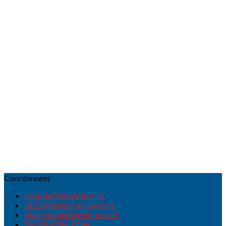
Coordonnées
8 rue de l'Hôtel de Ville
31120 Portet sur Garonne
Mail: contact@cem-asso.fr
Tel: 05.62.86.17.46