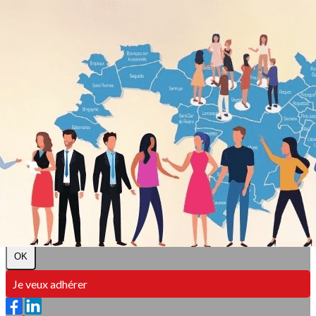
Exporter les lignes sélectionnées
Exporter toutes les colonnes
Exporter uniquement les colonnes affichées
Menu
?>
Images de la page d'accueil
Cliquez pour éditer
Texte, bouton et/ou inscription à la newsletter
Cliquez pour éditer
L e Club des Entreprises du Muretain
Je m'abonne à la newsletter
OK
Je veux adhérer