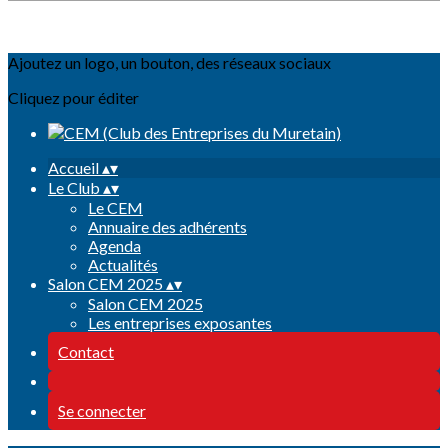
Ajoutez un logo, un bouton, des réseaux sociaux
Cliquez pour éditer
Accueil
▴
▾
Le Club
▴
▾
Le CEM
Annuaire des adhérents
Agenda
Actualités
Salon CEM 2025
▴
▾
Salon CEM 2025
Les entreprises exposantes
Contact
Se connecter