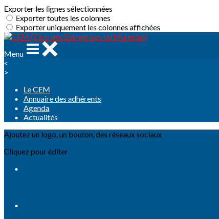
Exporter les lignes sélectionnées
Exporter toutes les colonnes
Exporter uniquement les colonnes affichées
Menu
<
>
Le CEM
Annuaire des adhérents
Agenda
Actualités
Ajoutez un logo, un bouton, des réseaux sociaux
Cliquez pour éditer