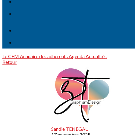
Le CEM
Annuaire des adhérents
Agenda
Actualités
Retour
Sandie TENEGAL
17 novembre 2025