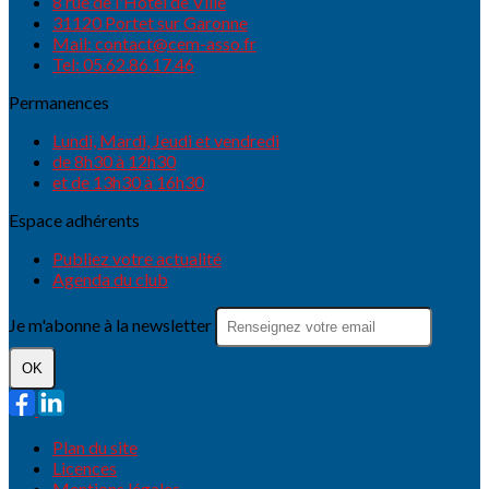
8 rue de l'Hôtel de Ville
31120 Portet sur Garonne
Mail: contact@cem-asso.fr
Tel: 05.62.86.17.46
Permanences
Lundi, Mardi, Jeudi et vendredi
de 8h30 à 12h30
et de 13h30 à 16h30
Espace adhérents
Publiez votre actualité
Agenda du club
Je m'abonne à la newsletter
OK
Plan du site
Licences
Mentions légales