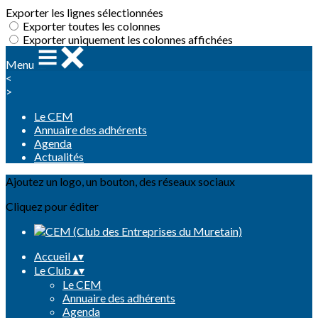
Exporter les lignes sélectionnées
Exporter toutes les colonnes
Exporter uniquement les colonnes affichées
Menu
<
>
Le CEM
Annuaire des adhérents
Agenda
Actualités
Ajoutez un logo, un bouton, des réseaux sociaux
Cliquez pour éditer
Accueil
▴
▾
Le Club
▴
▾
Le CEM
Annuaire des adhérents
Agenda