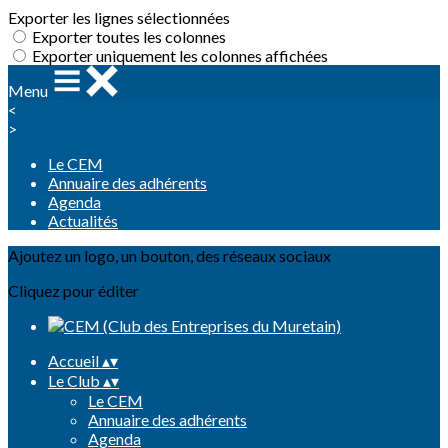
Exporter les lignes sélectionnées
Exporter toutes les colonnes
Exporter uniquement les colonnes affichées
Menu
<
>
Le CEM
Annuaire des adhérents
Agenda
Actualités
Ajoutez un logo, un bouton, des réseaux sociaux
Cliquez pour éditer
Accueil
▴
▾
Le Club
▴
▾
Le CEM
Annuaire des adhérents
Agenda