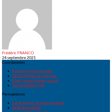
Frédéric FRANCO
24 septembre 2021
Coordonnées
8 rue de l'Hôtel de Ville
31120 Portet sur Garonne
Mail: contact@cem-asso.fr
Tel: 05.62.86.17.46
Permanences
Lundi, Mardi, Jeudi et vendredi
de 8h30 à 12h30