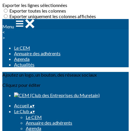
Exporter les lignes sélectionnées
Exporter toutes les colonnes
Exporter uniquement les colonnes affichées
Menu
<
>
Le CEM
Annuaire des adhérents
Agenda
Actualités
Ajoutez un logo, un bouton, des réseaux sociaux
Cliquez pour éditer
Accueil
▴
▾
Le Club
▴
▾
Le CEM
Annuaire des adhérents
Agenda