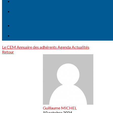
Le CEM
Annuaire des adhérents
Agenda
Actualités
Retour
Guillaume MICHEL
10 octobre 2024