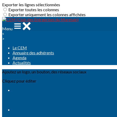
Exporter les lignes sélectionnées
Exporter toutes les colonnes
Exporter uniquement les colonnes affichées
Menu
<
>
Le CEM
Annuaire des adhérents
Agenda
Actualités
Ajoutez un logo, un bouton, des réseaux sociaux
Cliquez pour éditer