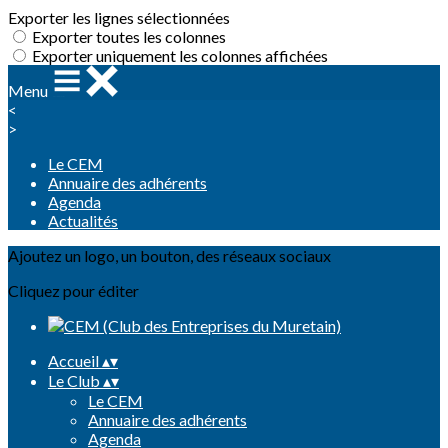
Exporter les lignes sélectionnées
Exporter toutes les colonnes
Exporter uniquement les colonnes affichées
Menu
<
>
Le CEM
Annuaire des adhérents
Agenda
Actualités
Ajoutez un logo, un bouton, des réseaux sociaux
Cliquez pour éditer
Accueil
▴
▾
Le Club
▴
▾
Le CEM
Annuaire des adhérents
Agenda