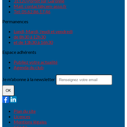
31120 Portet sur Garonne
Mail: contact@cem-asso.fr
Tel: 05.62.86.17.46
Permanences
Lundi, Mardi, Jeudi et vendredi
de 8h30 à 12h30
et de 13h30 à 16h30
Espace adhérents
Publiez votre actualité
Agenda du club
Je m'abonne à la newsletter
OK
Plan du site
Licences
Mentions légales