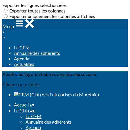
Exporter les lignes sélectionnées
Exporter toutes les colonnes
Exporter uniquement les colonnes affichées
Menu
<
>
Le CEM
Annuaire des adhérents
Agenda
Actualités
Ajoutez un logo, un bouton, des réseaux sociaux
Cliquez pour éditer
Accueil
▴
▾
Le Club
▴
▾
Le CEM
Annuaire des adhérents
Agenda