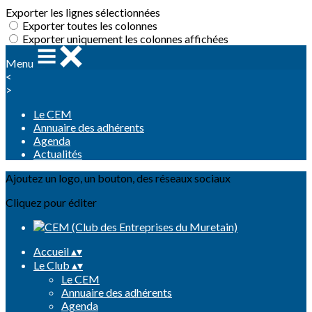
Exporter les lignes sélectionnées
Exporter toutes les colonnes
Exporter uniquement les colonnes affichées
Menu
<
>
Le CEM
Annuaire des adhérents
Agenda
Actualités
Ajoutez un logo, un bouton, des réseaux sociaux
Cliquez pour éditer
Accueil
▴
▾
Le Club
▴
▾
Le CEM
Annuaire des adhérents
Agenda