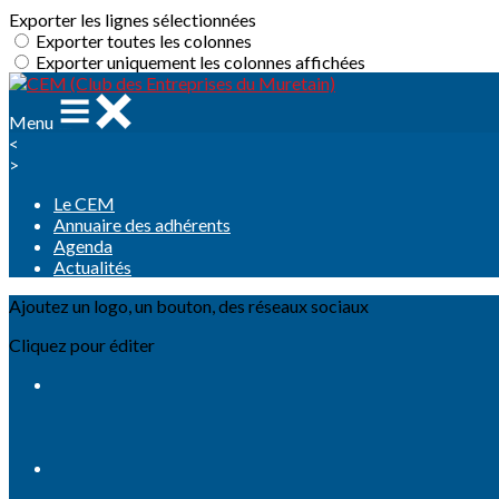
Exporter les lignes sélectionnées
Exporter toutes les colonnes
Exporter uniquement les colonnes affichées
Menu
<
>
Le CEM
Annuaire des adhérents
Agenda
Actualités
Ajoutez un logo, un bouton, des réseaux sociaux
Cliquez pour éditer