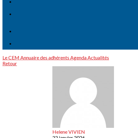
Le CEM
Annuaire des adhérents
Agenda
Actualités
Retour
Helene VIVIEN
22 janvier 2026