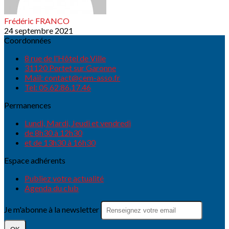
Frédéric FRANCO
24 septembre 2021
Coordonnées
8 rue de l'Hôtel de Ville
31120 Portet sur Garonne
Mail: contact@cem-asso.fr
Tel: 05.62.86.17.46
Permanences
Lundi, Mardi, Jeudi et vendredi
de 8h30 à 12h30
et de 13h30 à 16h30
Espace adhérents
Publiez votre actualité
Agenda du club
Je m'abonne à la newsletter