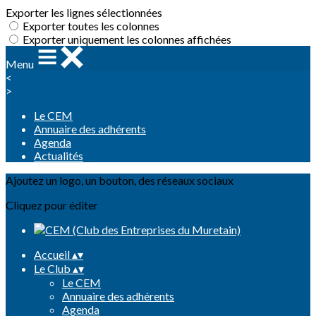
Exporter les lignes sélectionnées
Exporter toutes les colonnes
Exporter uniquement les colonnes affichées
Menu
<
>
Le CEM
Annuaire des adhérents
Agenda
Actualités
Ajoutez un logo, un bouton, des réseaux sociaux
Cliquez pour éditer
Accueil
▴
▾
Le Club
▴
▾
Le CEM
Annuaire des adhérents
Agenda